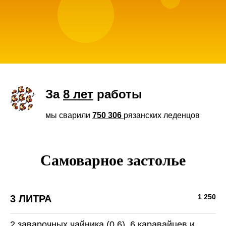
За
8 лет
работы
мы сварили
750 306
рязанских леденцов
Самоварное застолье
1 250
3 ЛИТРА
2 заварочных чайника (0,6), 6 каравайцев и