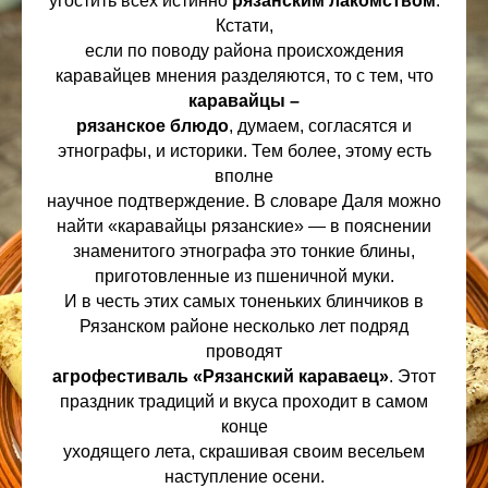
угостить всех истинно
рязанским лакомством
.
Кстати,
если по поводу района происхождения
каравайцев мнения разделяются, то с тем, что
каравайцы –
рязанское блюдо
, думаем, согласятся и
этнографы, и историки. Тем более, этому есть
вполне
научное подтверждение. В словаре Даля можно
найти «каравайцы рязанские» — в пояснении
знаменитого этнографа это тонкие блины,
приготовленные из пшеничной муки.
И в честь этих самых тоненьких блинчиков в
Рязанском районе несколько лет подряд
проводят
агрофестиваль «Рязанский караваец»
. Этот
праздник традиций и вкуса проходит в самом
конце
уходящего лета, скрашивая своим весельем
наступление осени.