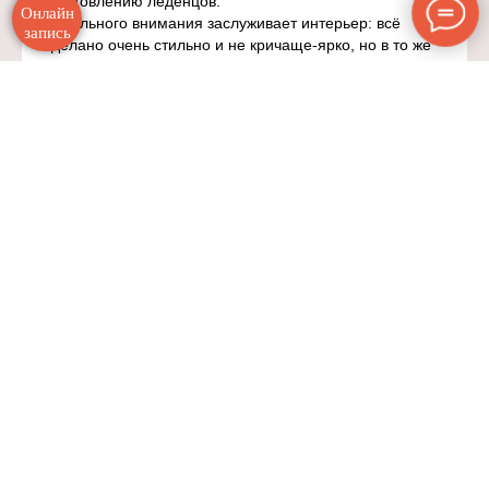
изготовлению леденцов.
Онлайн
Отдельного внимания заслуживает интерьер: всё
запись
сделано очень стильно и не кричаще-ярко, но в то же
время глазу есть за что зацепиться.
Фоном включена музыка: русские народные, а также
украинские и, кажется, белорусские песни.
Алексей
Отзыв с сайта
TripAdvisor