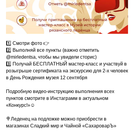
1️⃣ Смотри фото 👉
2️⃣ Выполняй все пункты (важно отметить
@mirledentsa, чтобы мы увидели сторис)
3️⃣ Получай БЕСПЛАТНЫЙ мастер-класс и участвуй в
розыгрыше сертификата на экскурсию для 2-х человек
в День Рождения музея 12 сентября
⠀
Подробную видео-инструкцию выполнения всех
пунктов смотрите в Инстаграмм в актуальном
«Конкурс!»☺️
⠀
🍭Леденец на подложке можно приобрести в
магазинах Сладкий мир и Чайной «СахароварЪ»
⠀