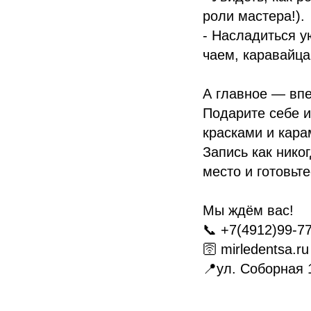
роли мастера!).
- Насладиться 
чаем, каравайца
А главное — впе
Подарите себе и
красками и кара
Запись как нико
место и готовьт
Мы ждём вас!
📞 +7(4912)99-7
🛜 mirledentsa.ru
📍ул. Соборная 