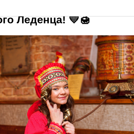
ожаловать в Музей Исто
го Леденца! 💛🍯