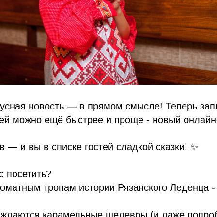
кусная новость — в прямом смысле! Теперь зап
зей можно ещё быстрее и проще - новый онлай
в — и вы в списке гостей сладкой сказки! ✨
с посетить?
роматным тропам истории Рязанского Леденца - 
рождаются карамельные шедевры (и даже попро