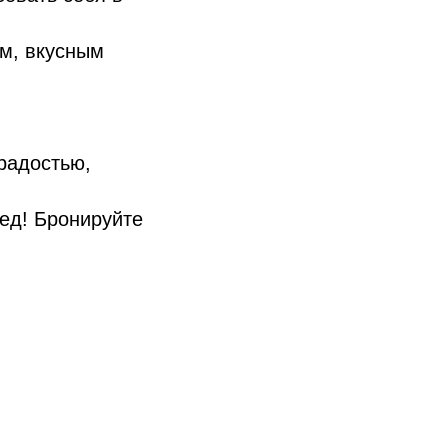
м, вкусным
 радостью,
ред! Бронируйте