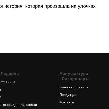
ая история, которая произошла на улочках
 Леденца
Мануфактура
«Сахароваръ»
 страница
Главная страница
ы
Продукция
И
Контакты
а конфиденциальности