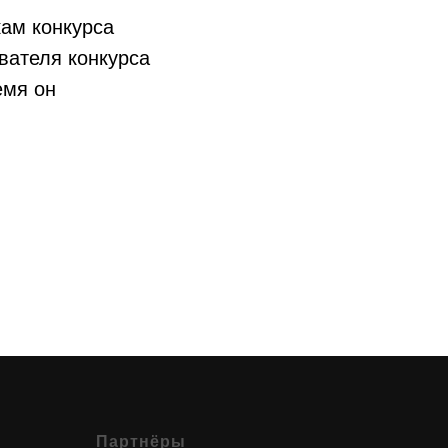
кам конкурса
вателя конкурса
емя он
Партнёры