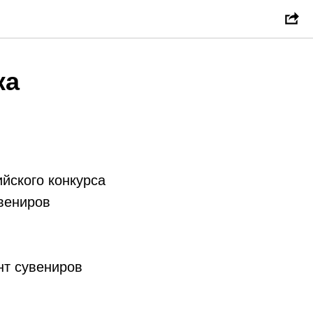
ка
йского конкурса
увениров
нт сувениров