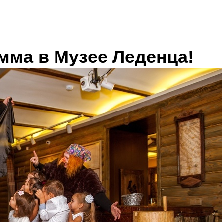
мма в Музее Леденца!