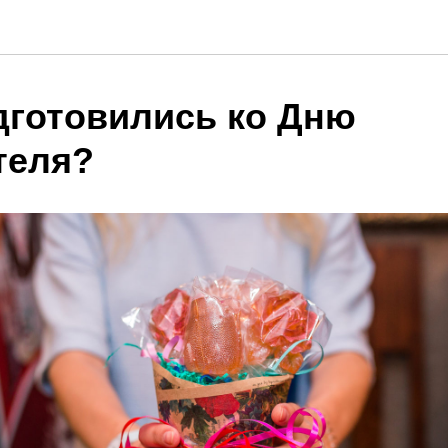
дготовились ко Дню
теля?