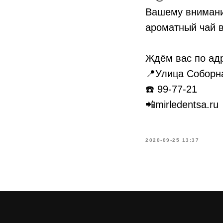
Вашему внимани
ароматный чай в
⠀
Ждём вас по ад
📍Улица Соборна
☎️ 99-77-21
📲mirledentsa.ru
2020-09-25 13:37