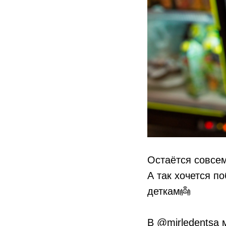
Остаётся совсем
А так хочется п
деткам👼
⠀
В @mirledentsa 