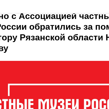
стории рязанского леден
но с Ассоциацией частн
России обратились за п
ору Рязанской области Н
ву