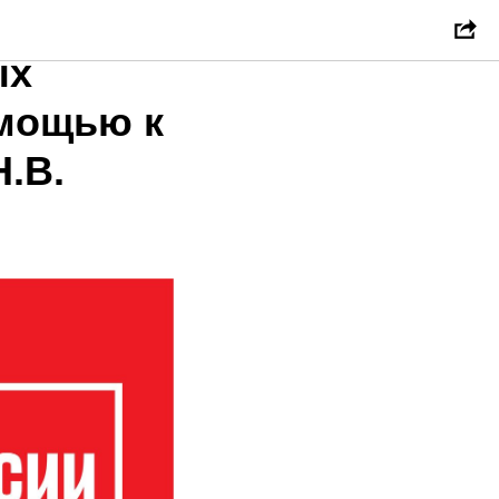
ца
ых
омощью к
.В.