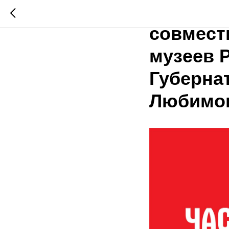
Музей и
совмест
музеев 
Губернат
Любимо