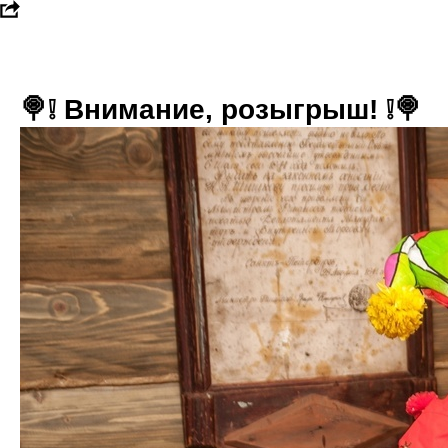
🍭❕ Внимание, розыгрыш! ❕🍭