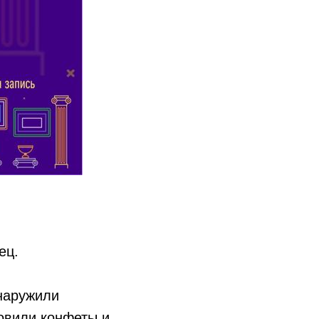
ец.
бнаружили
товили конфеты и