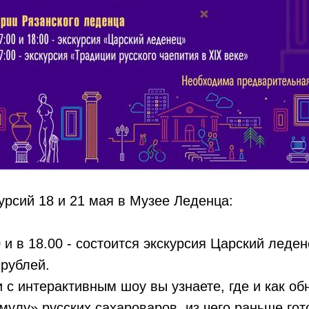
урсий 18 и 21 мая в Музее Леденца:
 и в 18.00 - состоится экскурсия Царский леден
 рублей.
и с интерактивным шоу вы узнаете, где и как о
улу» русских сахароваров, из чего раньше го