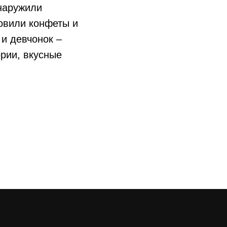
бнаружили
товили конфеты и
и девчонок –
рии, вкусные