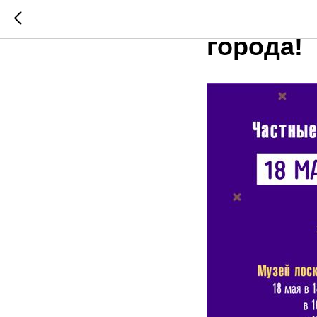
Ночь му
города!