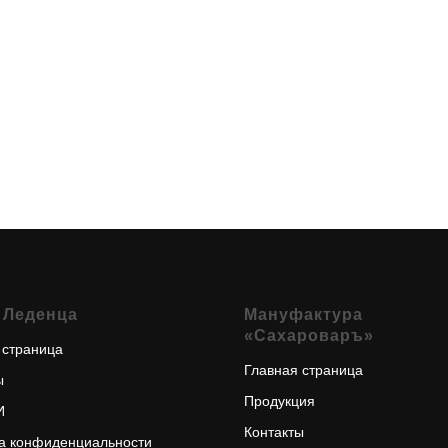
 Леденца
Мануфактура
«Сахароваръ»
 страница
Главная страница
ы
Продукция
И
Контакты
а конфиденциальности