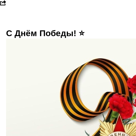
С Днём Победы! ⭐️