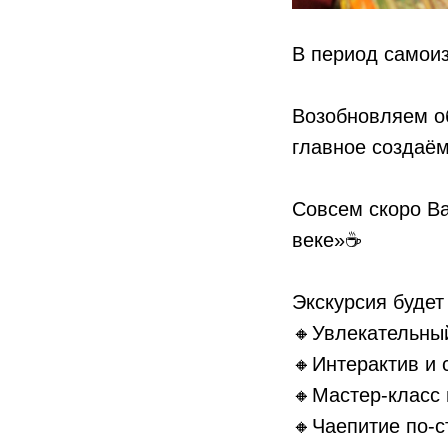
В период самоиз
Возобновляем о
главное создаём
Совсем скоро В
веке»☕️
Экскурсия будет
🔸Увлекательный
🔸Интерактив и 
🔸Мастер-класс 
🔸Чаепитие по-