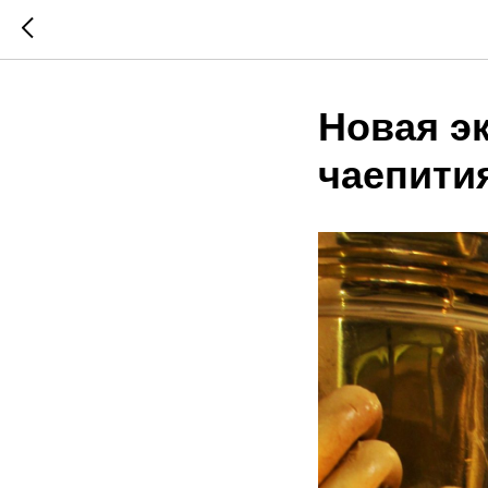
Новая э
чаепития