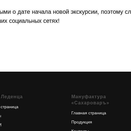
ыми о дате начала новой экскурсии, поэтому с
их социальных сетях!
 Леденца
Мануфактура
«Сахароваръ»
 страница
Главная страница
ы
Продукция
И